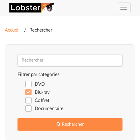
Activer
ou
désacti
la
Accueil
Rechercher
navigat
Filtrer par catégories
DVD
Blu-ray
Coffret
Documentaire
Rechercher