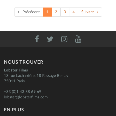
(current)
← Précédent
1
2
3
4
Suivant →
NOUS TROUVER
Lobster Films
13 rue Lacharrière, 18 Passage Beslay
75011 Paris
+33 (0)1 43 38 69 69
lobster@lobsterfilms.com
EN PLUS