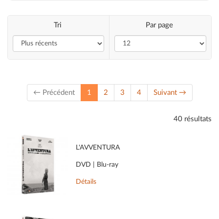
Tri
Par page
(current)
← Précédent
1
2
3
4
Suivant →
40 résultats
L'AVVENTURA
DVD | Blu-ray
Détails