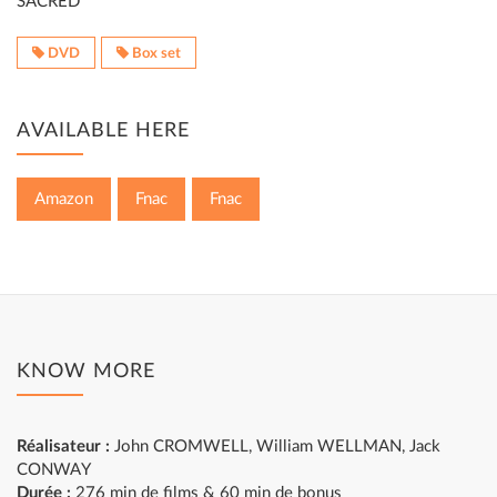
SACRED
DVD
Box set
AVAILABLE HERE
Amazon
Fnac
Fnac
KNOW MORE
Réalisateur :
John CROMWELL, William WELLMAN, Jack
CONWAY
Durée :
276 min de films & 60 min de bonus