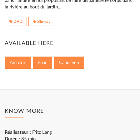
dans l’affaire en lui proposant de faire disparaitre le corps dans
la rivière au bout du jardin…
DVD
Blu-ray
AVAILABLE HERE
Amazon
Fnac
Capuseen
KNOW MORE
Réalisateur :
Fritz Lang
Durée :
85 min