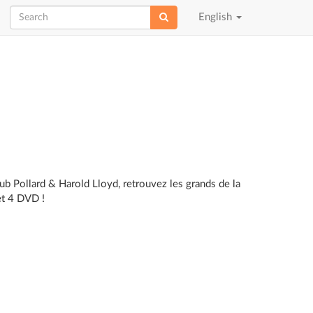
Choose
English
language
b Pollard & Harold Lloyd, retrouvez les grands de la
et 4 DVD !