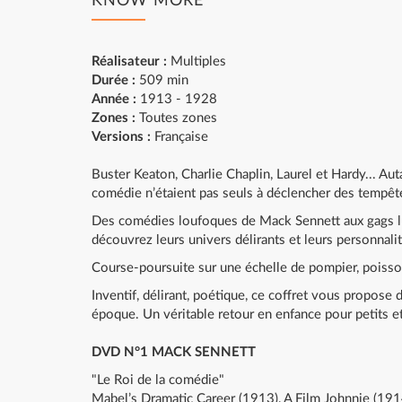
KNOW MORE
Réalisateur :
Multiples
Durée :
509 min
Année :
1913 - 1928
Zones :
Toutes zones
Versions :
Française
Buster Keaton, Charlie Chaplin, Laurel et Hardy... Au
comédie n’étaient pas seuls à déclencher des tempêtes 
Des comédies loufoques de Mack Sennett aux gags lun
découvrez leurs univers délirants et leurs personnali
Course-poursuite sur une échelle de pompier, poisson
Inventif, délirant, poétique, ce coffret vous propose
époque. Un véritable retour en enfance pour petits et
DVD N°1 MACK SENNETT
"Le Roi de la comédie"
Mabel’s Dramatic Career (1913), A Film Johnnie (191