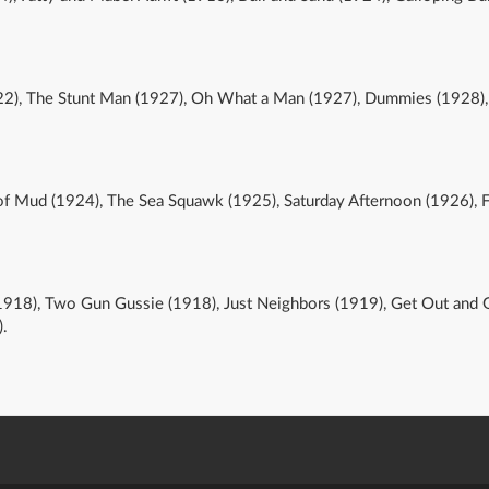
22), The Stunt Man (1927), Oh What a Man (1927), Dummies (1928), 
 of Mud (1924), The Sea Squawk (1925), Saturday Afternoon (1926), F
(1918), Two Gun Gussie (1918), Just Neighbors (1919), Get Out and
).