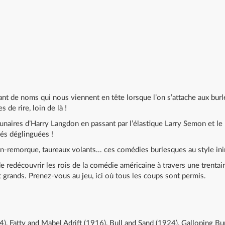
tant de noms qui nous viennent en tête lorsque l’on s’attache aux bur
de rire, loin de là !
aires d’Harry Langdon en passant par l’élastique Larry Semon et le
tés déglinguées !
-remorque, taureaux volants... ces comédies burlesques au style inim
 de redécouvrir les rois de la comédie américaine à travers une trent
 grands. Prenez-vous au jeu, ici où tous les coups sont permis.
4), Fatty and Mabel Adrift (1916), Bull and Sand (1924), Galloping 