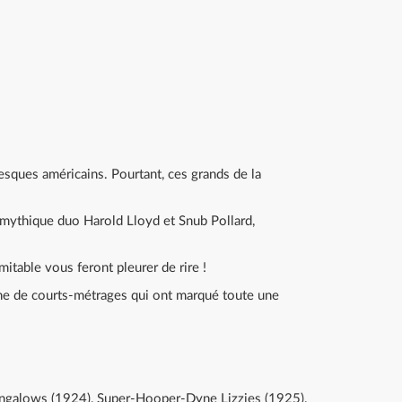
lesques américains. Pourtant, ces grands de la
 mythique duo Harold Lloyd et Snub Pollard,
itable vous feront pleurer de rire !
aine de courts-métrages qui ont marqué toute une
Bungalows (1924), Super-Hooper-Dyne Lizzies (1925).