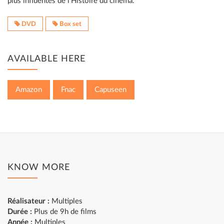
plus influentes de l'Histoire du cinéma.
DVD
Box set
AVAILABLE HERE
Amazon
Fnac
Capuseen
KNOW MORE
Réalisateur :
Multiples
Durée :
Plus de 9h de films
Année :
Multiples