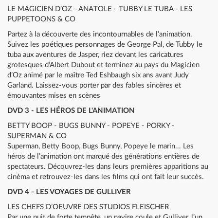
LE MAGICIEN D’OZ - ANATOLE - TUBBY LE TUBA - LES
PUPPETOONS & CO
Partez à la découverte des incontournables de l’animation.
Suivez les poétiques personnages de George Pal, de Tubby le
tuba aux aventures de Jasper, riez devant les caricatures
grotesques d’Albert Dubout et terminez au pays du Magicien
d’Oz animé par le maître Ted Eshbaugh six ans avant Judy
Garland. Laissez-vous porter par des fables sincères et
émouvantes mises en scènes
DVD 3 - LES HÉROS DE L'ANIMATION
BETTY BOOP - BUGS BUNNY - POPEYE - PORKY -
SUPERMAN & CO
Superman, Betty Boop, Bugs Bunny, Popeye le marin... Les
héros de l’animation ont marqué des générations entières de
spectateurs. Découvrez-les dans leurs premières apparitions au
cinéma et retrouvez-les dans les films qui ont fait leur succès.
DVD 4 - LES VOYAGES DE GULLIVER
LES CHEFS D’OEUVRE DES STUDIOS FLEISCHER
Par une nuit de forte tempête, un navire coule et Gulliver, l’un