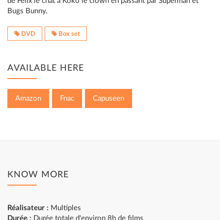
de Félix le chat à Koko le clown en passant par Superman et
Bugs Bunny.
DVD
Box set
AVAILABLE HERE
Amazon
Fnac
Capuseen
KNOW MORE
Réalisateur :
Multiples
Durée :
Durée totale d'environ 8h de films