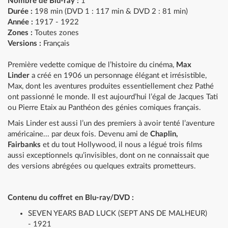
Nombre de Blu-ray :
1
Durée :
198 min (DVD 1 : 117 min & DVD 2 : 81 min)
Année :
1917 - 1922
Zones :
Toutes zones
Versions :
Français
Première vedette comique de l’histoire du cinéma,
Max
Linder
a créé en 1906 un personnage élégant et irrésistible,
Max, dont les aventures produites essentiellement chez Pathé
ont passionné le monde. Il est aujourd’hui l’égal de Jacques Tati
ou Pierre Etaix au Panthéon des génies comiques français.
Mais Linder est aussi l’un des premiers à avoir tenté l’aventure
américaine... par deux fois. Devenu ami de
Chaplin,
Fairbanks
et du tout Hollywood, il nous a légué trois films
aussi exceptionnels qu’invisibles, dont on ne connaissait que
des versions abrégées ou quelques extraits prometteurs.
Contenu du coffret en Blu-ray/DVD :
SEVEN YEARS BAD LUCK (SEPT ANS DE MALHEUR)
- 1921