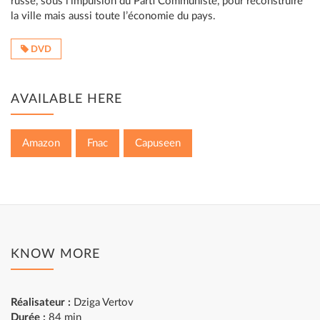
russe, sous l’impulsion du Parti Communiste, pour reconstruire
la ville mais aussi toute l’économie du pays.
DVD
AVAILABLE HERE
Amazon
Fnac
Capuseen
KNOW MORE
Réalisateur :
Dziga Vertov
Durée :
84 min