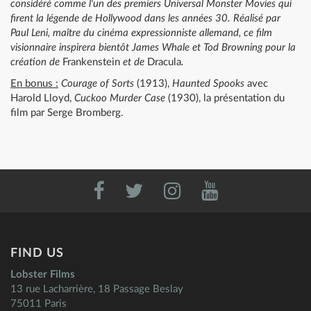
considéré comme l'un des premiers Universal Monster Movies qui
firent la légende de Hollywood dans les années 30. Réalisé par
Paul Leni, maître du cinéma expressionniste allemand, ce film
visionnaire inspirera bientôt James Whale et Tod Browning pour la
création de
Frankenstein
et de
Dracula
.
En bonus :
Courage of Sorts
(1913),
Haunted Spooks
avec
Harold Lloyd,
Cuckoo Murder Case
(1930), la présentation du
film par Serge Bromberg.
FIND US
Lobster Films
13 rue Lacharrière, 18 Passage Beslay
75011 Paris