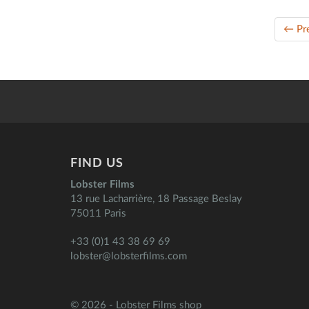
← Pr
FIND US
Lobster Films
13 rue Lacharrière, 18 Passage Beslay
75011 Paris
+33 (0)1 43 38 69 69
lobster@lobsterfilms.com
© 2026 - Lobster Films shop