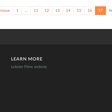
(curre
evious
1
…
11
12
13
14
15
16
17
N
LEARN MORE
Lobster Films website