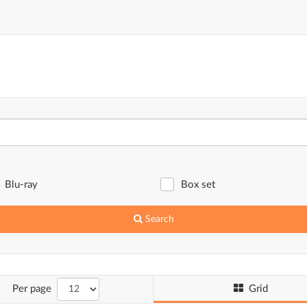
Blu-ray
Box set
Search
Grid
Per page