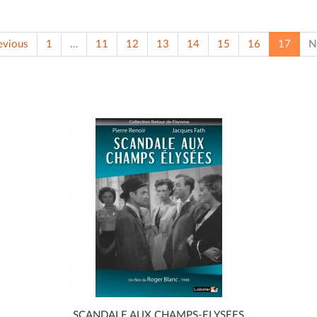
(curre
evious
1
…
11
12
13
14
15
16
17
N
SCANDALE AUX CHAMPS-ELYSÉES