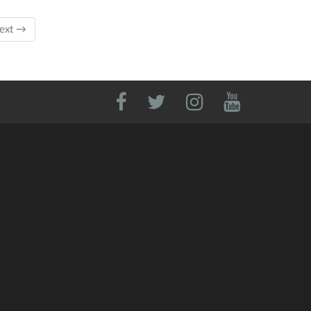
nt)
ext →