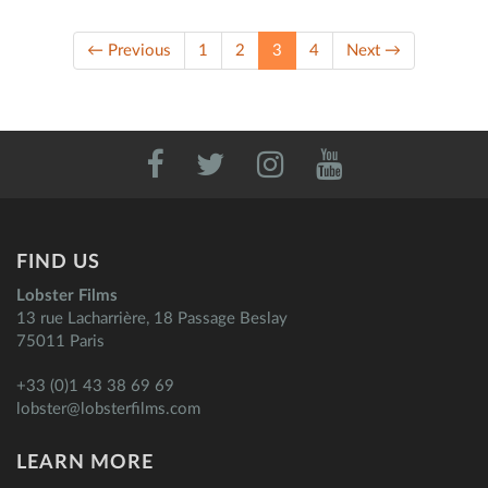
(current)
← Previous
1
2
3
4
Next →
FIND US
Lobster Films
13 rue Lacharrière, 18 Passage Beslay
75011 Paris
+33 (0)1 43 38 69 69
lobster@lobsterfilms.com
LEARN MORE