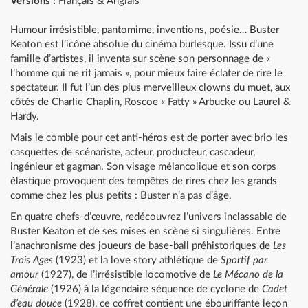
Versions :
Français & Anglais
Humour irrésistible, pantomime, inventions, poésie… Buster
Keaton est l’icône absolue du cinéma burlesque. Issu d’une
famille d’artistes, il inventa sur scène son personnage de «
l’homme qui ne rit jamais », pour mieux faire éclater de rire le
spectateur. Il fut l’un des plus merveilleux clowns du muet, aux
côtés de Charlie Chaplin, Roscoe « Fatty » Arbucke ou Laurel &
Hardy.
Mais le comble pour cet anti-héros est de porter avec brio les
casquettes de scénariste, acteur, producteur, cascadeur,
ingénieur et gagman. Son visage mélancolique et son corps
élastique provoquent des tempêtes de rires chez les grands
comme chez les plus petits : Buster n’a pas d’âge.
En quatre chefs-d’œuvre, redécouvrez l’univers inclassable de
Buster Keaton et de ses mises en scène si singulières. Entre
l’anachronisme des joueurs de base-ball préhistoriques de
Les
Trois Ages
(1923) et la love story athlétique de
Sportif par
amour
(1927), de l’irrésistible locomotive de
Le Mécano de la
Générale
(1926) à la légendaire séquence de cyclone de
Cadet
d’eau douce
(1928), ce coffret contient une ébouriffante leçon