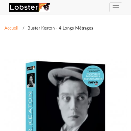
Activer
ou
désacti
la
Accueil
Buster Keaton - 4 Longs Métrages
navigat