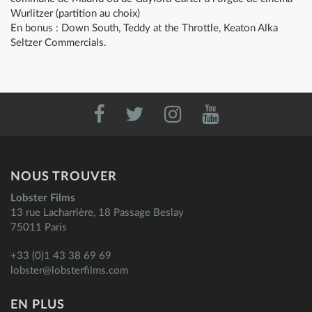
Wurlitzer (partition au choix)
En bonus : Down South, Teddy at the Throttle, Keaton Alka
Seltzer Commercials.
NOUS TROUVER
Lobster Films
13 rue Lacharrière, 18 Passage Beslay
75011 Paris
+33 (0)1 43 38 69 69
lobster@lobsterfilms.com
EN PLUS