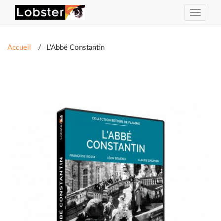
Activer
ou
désacti
la
Accueil
L'Abbé Constantin
navigat