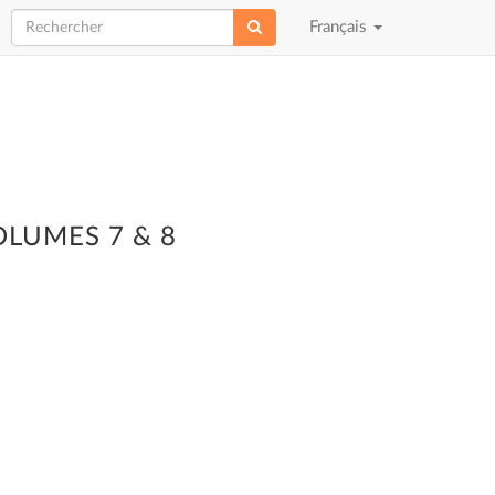
Choisir
Français
la
langue
LUMES 7 & 8