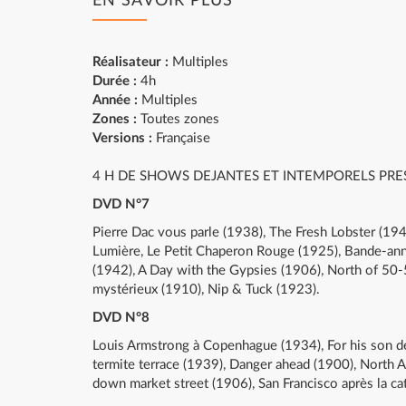
EN SAVOIR PLUS
Réalisateur :
Multiples
Durée :
4h
Année :
Multiples
Zones :
Toutes zones
Versions :
Française
4 H DE SHOWS DEJANTES ET INTEMPORELS PRE
DVD N°7
Pierre Dac vous parle (1938), The Fresh Lobster (1948
Lumière, Le Petit Chaperon Rouge (1925), Bande-ann
(1942), A Day with the Gypsies (1906), North of 5
mystérieux (1910), Nip & Tuck (1923).
DVD N°8
Louis Armstrong à Copenhague (1934), For his son de
termite terrace (1939), Danger ahead (1900), North A
down market street (1906), San Francisco après la c