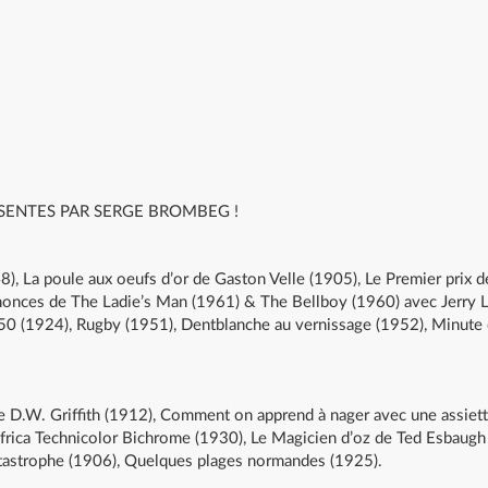
SENTES PAR SERGE BROMBEG !
), La poule aux oeufs d’or de Gaston Velle (1905), Le Premier prix d
onces de The Ladie’s Man (1961) & The Bellboy (1960) avec Jerry Le
0-50 (1924), Rugby (1951), Dentblanche au vernissage (1952), Minu
 D.W. Griffith (1912), Comment on apprend à nager avec une assiette
frica Technicolor Bichrome (1930), Le Magicien d’oz de Ted Esbaugh (1
atastrophe (1906), Quelques plages normandes (1925).