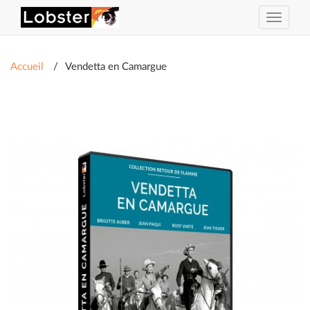
Activer
ou
désacti
la
Accueil
Vendetta en Camargue
navigat