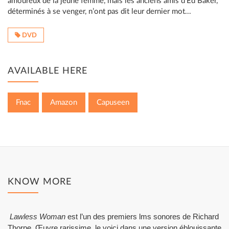
amoureux de la jeune femme, mais les anciens amis d’Ed Baker,
déterminés à se venger, n’ont pas dit leur dernier mot...
DVD
AVAILABLE HERE
Fnac
Amazon
Capuseen
KNOW MORE
Lawless Woman
est l’un des premiers lms sonores de Richard
Thorpe. Œuvre rarissime, le voici dans une version éblouissante