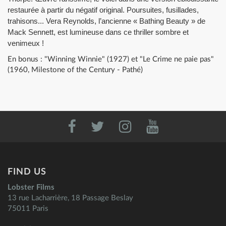
restaurée à partir du négatif original. Poursuites, fusillades,
trahisons... Vera Reynolds, l’ancienne « Bathing Beauty » de
Mack Sennett, est lumineuse dans ce thriller sombre et
venimeux !
En bonus : "Winning Winnie" (1927) et "Le Crime ne paie pas"
(1960, Milestone of the Century - Pathé)
FIND US
Lobster Films
13 rue Lacharrière, 18 Passage Beslay
75011 Paris