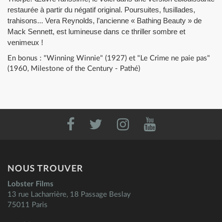
restaurée à partir du négatif original. Poursuites, fusillades,
trahisons... Vera Reynolds, l’ancienne « Bathing Beauty » de
Mack Sennett, est lumineuse dans ce thriller sombre et
venimeux !
En bonus : "Winning Winnie" (1927) et "Le Crime ne paie pas"
(1960, Milestone of the Century - Pathé)
NOUS TROUVER
Lobster Films
13 rue Lacharrière, 18 Passage Beslay
75011 Paris