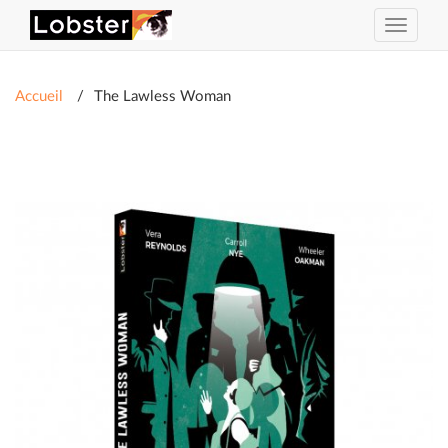
Activer
ou
désacti
la
Accueil
The Lawless Woman
navigat