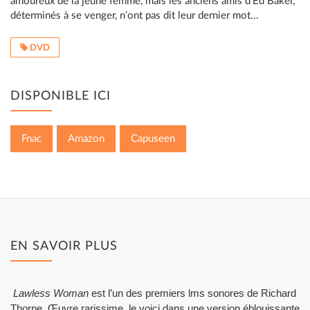
amoureux de la jeune femme, mais les anciens amis d’Ed Baker,
déterminés à se venger, n’ont pas dit leur dernier mot...
DVD
DISPONIBLE ICI
Fnac
Amazon
Capuseen
EN SAVOIR PLUS
Lawless Woman
est l’un des premiers lms sonores de Richard
Thorpe. Œuvre rarissime, le voici dans une version éblouissante