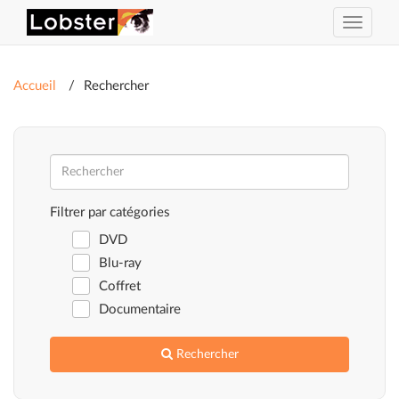
Activer
ou
désacti
la
Accueil
Rechercher
navigat
Filtrer par catégories
DVD
Blu-ray
Coffret
Documentaire
Rechercher