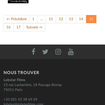
(current
← Précédent
1
…
11
12
13
14
15
16
17
Suivant →
NOUS TROUVER
Lobster Films
13 rue Lacharrière, 18 Passage Beslay
75011 Paris
+33 (0)1 43 38 69 69
lobster@lobsterfilms.com